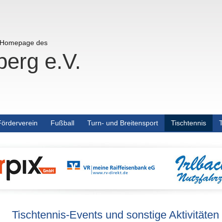
r Homepage des
erg e.V.
Förderverein
Fußball
Turn- und Breitensport
Tischtennis
Tischtennis-Events und sonstige Aktivitäten