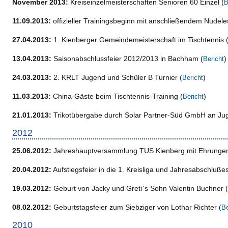
November 2013:
Kreiseinzelmeisterschaften Senioren 60 Einzel (
B
11.09.2013:
offizieller Trainingsbeginn mit anschließendem Nudele
27.04.2013:
1. Kienberger Gemeindemeisterschaft im Tischtennis 
13.04.2013:
Saisonabschlussfeier 2012/2013 in Bachham (
)
Bericht
24.03.2013:
2. KRLT Jugend und Schüler B Turnier (
)
Bericht
11.03.2013:
China-Gäste beim Tischtennis-Training (
)
Bericht
21.01.2013:
Trikotübergabe durch Solar Partner-Süd GmbH an Ju
2012
25.06.2012:
Jahreshauptversammlung TUS Kienberg mit Ehrungen
20.04.2012:
Aufstiegsfeier in die 1. Kreisliga und Jahresabschluß
19.03.2012:
Geburt von Jacky und Greti`s Sohn Valentin Buchner (
08.02.2012:
Geburtstagsfeier zum Siebziger von Lothar Richter (
Be
2010