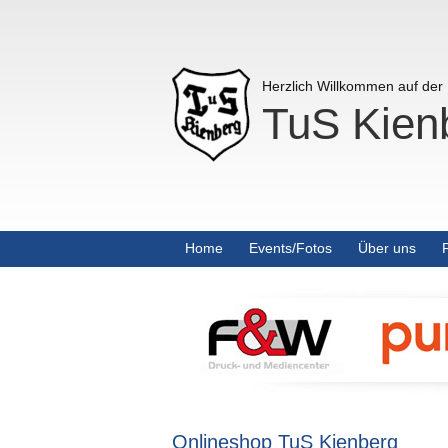
Herzlich Willkommen auf de
TuS Kienb
Home
Events/Fotos
Über uns
Onlineshop TuS Kienberg