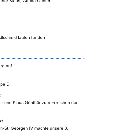
nthör Klaus, Gauda Günter
lschmid laufen für den
rg auf.
ppe D
:
ner und Klaus Günthör zum Erreichen der
kt
n-St. Georgen IV machte unsere 3.