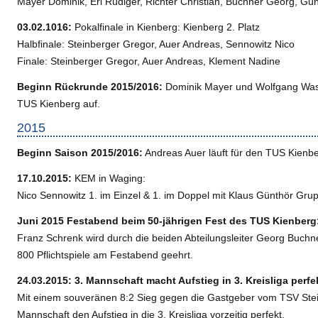
Mayer Dominik, Erl Rüdiger, Richter Christian, Buchner Georg, Gü
03.02.1016:
Pokalfinale in Kienberg: Kienberg 2. Platz
Halbfinale: Steinberger Gregor, Auer Andreas, Sennowitz Nico
Finale: Steinberger Gregor, Auer Andreas, Klement Nadine
Beginn Rückrunde 2015/2016:
Dominik Mayer und Wolfgang Wast
TUS Kienberg auf.
2015
Beginn Saison 2015/2016:
Andreas Auer läuft für den TUS Kienbe
17.10.2015:
KEM in Waging:
Nico Sennowitz 1. im Einzel & 1. im Doppel mit Klaus Günthör Gru
Juni 2015 Festabend beim 50-jährigen Fest des TUS Kienberg
Franz Schrenk wird durch die beiden Abteilungsleiter Georg Buch
800 Pflichtspiele am Festabend geehrt.
24.03.2015: 3. Mannschaft macht Aufstieg in 3. Kreisliga perfe
Mit einem souveränen 8:2 Sieg gegen die Gastgeber vom TSV Stei
Mannschaft den Aufstieg in die 3. Kreisliga vorzeitig perfekt.