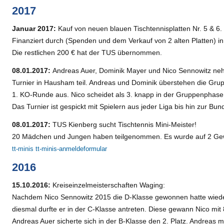
2017
Januar 2017:
Kauf von neuen blauen Tischtennisplatten Nr. 5 & 6.
Finanziert durch (Spenden und dem Verkauf von 2 alten Platten) i
Die restlichen 200 € hat der TUS übernommen.
08.01.2017:
Andreas Auer, Dominik Mayer und Nico Sennowitz ne
Turnier in Hausham teil. Andreas und Dominik überstehen die Grup
1. KO-Runde aus. Nico scheidet als 3. knapp in der Gruppenphase
Das Turnier ist gespickt mit Spielern aus jeder Liga bis hin zur Bun
08.01.2017:
TUS Kienberg sucht Tischtennis Mini-Meister!
20 Mädchen und Jungen haben teilgenommen. Es wurde auf 2 Gewi
tt-minis
tt-minis-anmeldeformular
2016
15.10.2016:
Kreiseinzelmeisterschaften Waging:
Nachdem Nico Sennowitz 2015 die D-Klasse gewonnen hatte wieder
diesmal durfte er in der C-Klasse antreten. Diese gewann Nico mit
Andreas Auer sicherte sich in der B-Klasse den 2. Platz. Andreas 