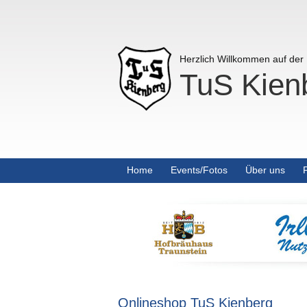
Herzlich Willkommen auf de
TuS Kienb
Home
Events/Fotos
Über uns
Onlineshop TuS Kienberg