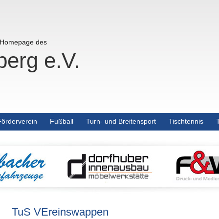
r Homepage des
erg e.V.
Förderverein
Fußball
Turn- und Breitensport
Tischtennis
TuS VEreinswappen