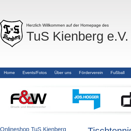
Herzlich Willkommen auf der Homepage des
TuS Kienberg e.V.
Home
Events/Fotos
Über uns
Förderverein
Fußball
Tischtenni
Onlineshop TuS Kienberg