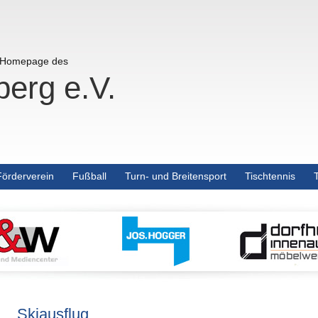
r Homepage des
erg e.V.
Förderverein
Fußball
Turn- und Breitensport
Tischtennis
Skiausflug