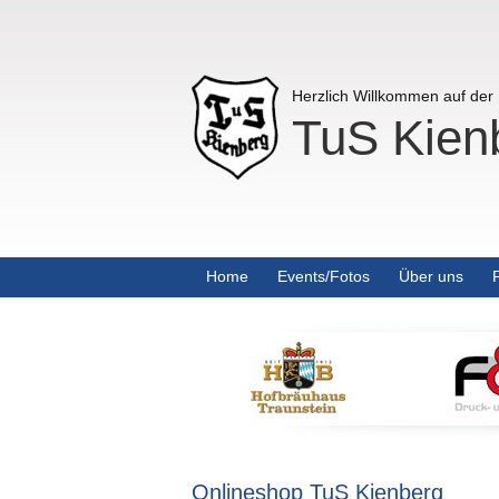
Herzlich Willkommen auf de
TuS Kienb
Home
Events/Fotos
Über uns
Onlineshop TuS Kienberg