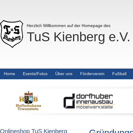
Herzlich Willkommen auf der Homepage des
TuS Kienberg e.V.
Home
Events/Fotos
Über uns
Förderverein
Fußball
Gründungs
Onlineshop TuS Kienberg