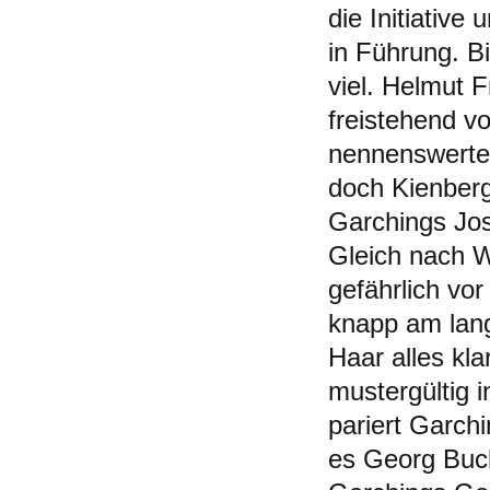
die Initiativ
in Führung. Bi
viel. Helmut 
freistehend v
nennenswerte 
doch Kienber
Garchings Jos
Gleich nach W
gefährlich vor
knapp am lan
Haar alles kl
mustergültig 
pariert Garch
es Georg Buch