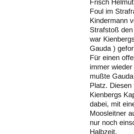
Frisch Helmut
Foul im Straf
Kindermann vo
Strafstoß den
war Kienbergs
Gauda ) gefor
Für einen off
immer wieder g
mußte Gauda n
Platz. Diesen
Kienbergs Kap
dabei, mit ei
Moosleitner a
nur noch einsc
Halbzeit.