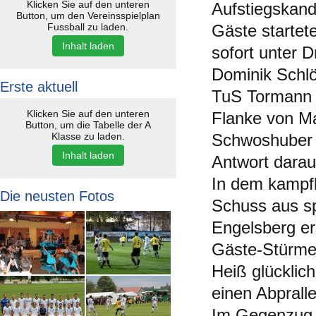
Klicken Sie auf den unteren
Aufstiegskand
Button, um den Vereinsspielplan
Fussball zu laden.
Gäste startet
Inhalt laden
sofort unter D
Dominik Schl
Erste aktuell
TuS Tormann H
Klicken Sie auf den unteren
Flanke von Ma
Button, um die Tabelle der A
Klasse zu laden.
Schwoshuber d
Inhalt laden
Antwort darauf
In dem kampfb
Die neusten Fotos
Schuss aus sp
Engelsberg erz
Gäste-Stürmer
Heiß glücklic
einen Abprall
Im Gegenzug k