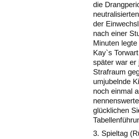
die Drangper
neutralisierte
der Einwechs
nach einer St
Minuten legte
Kay`s Torwart
später war er
Strafraum geg
umjubelnde Ki
noch einmal a
nennenswerten
glücklichen S
Tabellenführu
3. Spieltag (