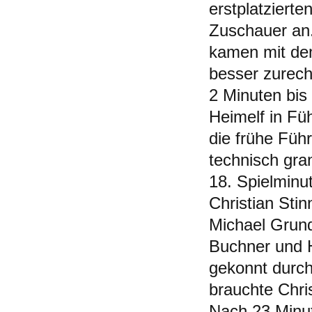
erstplatziert
Zuschauer an. 
kamen mit dem
besser zurech
2 Minuten bis
Heimelf in Fü
die frühe Füh
technisch gra
18. Spielminu
Christian Sti
Michael Grund
Buchner und H
gekonnt durch
brauchte Chri
Nach 23 Minu