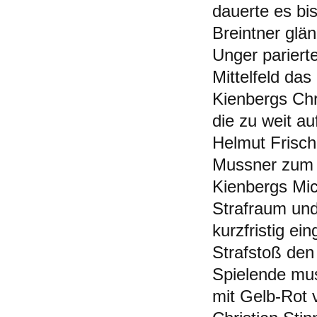
dauerte es bi
Breintner glä
Unger pariert
Mittelfeld das
Kienbergs Chr
die zu weit a
Helmut Frisch
Mussner zum 
Kienbergs Mic
Strafraum und
kurzfristig e
Strafstoß den 
Spielende mus
mit Gelb-Rot 