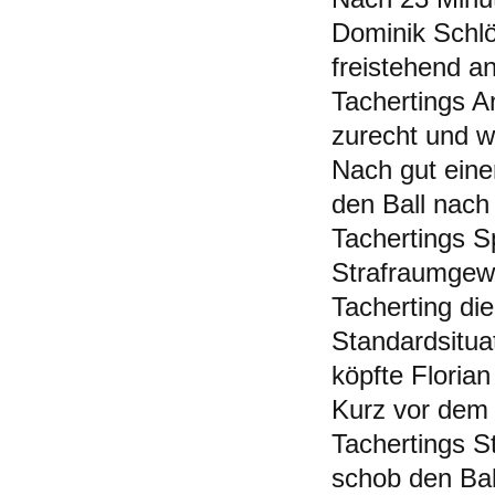
Dominik Schlö
freistehend a
Tachertings A
zurecht und w
Nach gut eine
den Ball nach
Tachertings S
Strafraumgewü
Tacherting die
Standardsituat
köpfte Florian
Kurz vor dem 
Tachertings S
schob den Bal