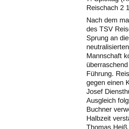
Reischach 2 1
Nach dem mag
des TSV Reis
Sprung an die 
neutralisierte
Mannschaft k
überraschend 
Führung. Reis
gegen einen Ki
Josef Diensthu
Ausgleich fol
Buchner verw
Halbzeit vers
Thomas Heiß e