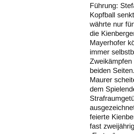
Führung: Stef
Kopfball senk
währte nur fü
die Kienberge
Mayerhofer k
immer selbstb
Zweikämpfen i
beiden Seiten
Maurer scheit
dem Spielende
Strafraumgetü
ausgezeichnet
feierte Kienb
fast zweijähr