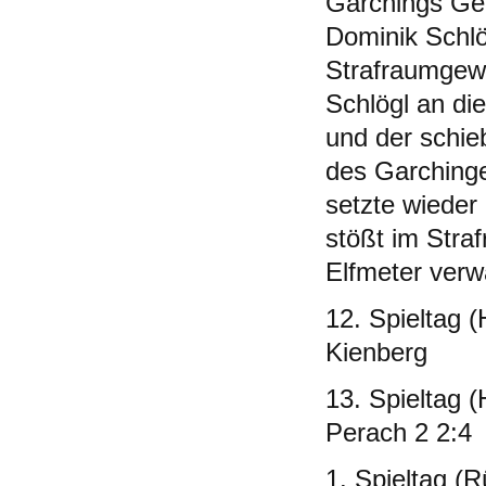
Garchings Ge
Dominik Schlö
Strafraumgewü
Schlögl an di
und der schie
des Garchinge
setzte wieder
stößt im Stra
Elfmeter verw
12. Spieltag 
Kienberg
13. Spieltag 
Perach 2 2:4
1. Spieltag (