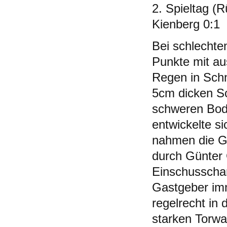
2. Spieltag (
Kienberg 0:1
Bei schlechte
Punkte mit au
Regen in Schn
5cm dicken Sc
schweren Bode
entwickelte s
nahmen die Gä
durch Günter
Einschusschan
Gastgeber imm
regelrecht in 
starken Torw