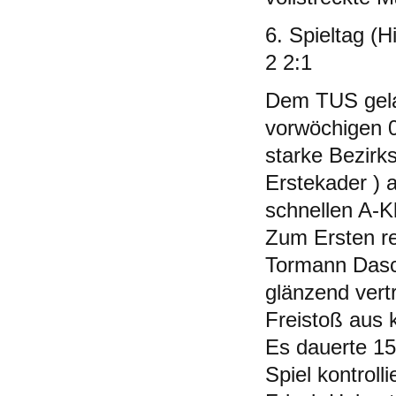
6. Spieltag (
2 2:1
Dem TUS gela
vorwöchigen 0
starke Bezirks
Erstekader ) 
schnellen A-K
Zum Ersten re
Tormann Dasch
glänzend vert
Freistoß aus k
Es dauerte 15
Spiel kontroll