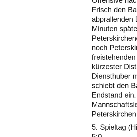
Offensive nac
Frisch den Ba
abprallenden 
Minuten späte
Peterskirchen
noch Peterski
freistehenden
kürzester Dist
Diensthuber m
schiebt den B
Endstand ein.
Mannschaftsle
Peterskirchen 
5. Spieltag (
5:0