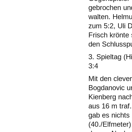
gebrochen und
walten. Helmut
zum 5:2, Uli 
Frisch krönte
den Schlusspu
3. Spieltag (
3:4
Mit den cleve
Bogdanovic un
Kienberg nach
aus 16 m traf
gab es nichts
(40./Elfmeter)