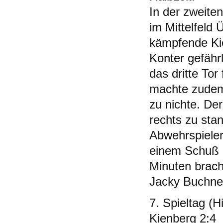
In der zweiten
im Mittelfeld
kämpfende Ki
Konter gefährl
das dritte To
machte zudem
zu nichte. De
rechts zu sta
Abwehrspieler
einem Schuß i
Minuten brach
Jacky Buchne
7. Spieltag (
Kienberg 2:4