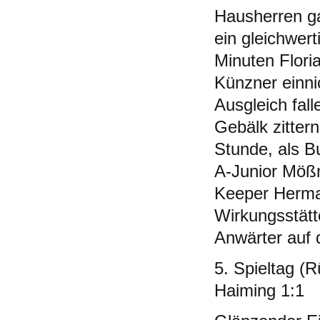
Hausherren ga
ein gleichwer
Minuten Floria
Künzner einni
Ausgleich fal
Gebälk zittern
Stunde, als 
A-Junior Mößm
Keeper Herman
Wirkungsstätt
Anwärter auf 
5. Spieltag (
Haiming 1:1