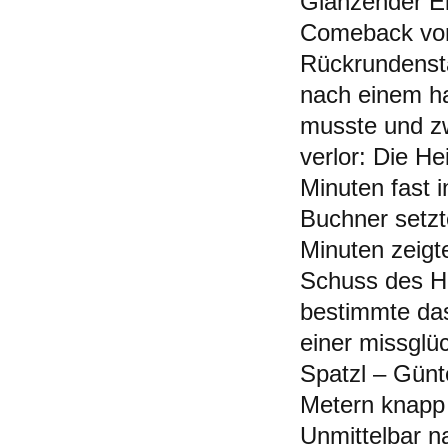
Glänzender E
Comeback von
Rückrundensta
nach einem h
musste und zw
verlor: Die H
Minuten fast 
Buchner setzt
Minuten zeigt
Schuss des H
bestimmte da
einer missglü
Spatzl – Günt
Metern knapp 
Unmittelbar n