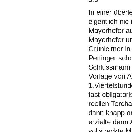
In einer über
eigentlich nie
Mayerhofer auf
Mayerhofer un
Grünleitner in
Pettinger scho
Schlussmann B
Vorlage von A
1.Viertelstun
fast obligato
reellen Torcha
dann knapp a
erzielte dann
vollstreckte 