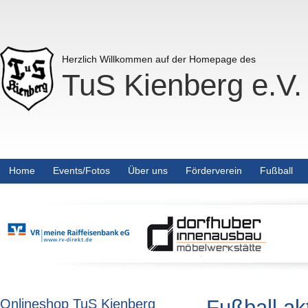
Herzlich Willkommen auf der Homepage des
TuS Kienberg e.V.
Home
Events/Fotos
Über uns
Förderverein
Fußball
Fußball ak
Onlineshop TuS Kienberg