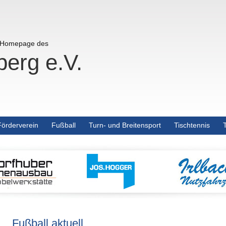
r Homepage des
erg e.V.
Förderverein
Fußball
Turn- und Breitensport
Tischtennis
Fußball aktuell