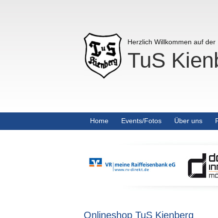
Herzlich Willkommen auf de
TuS Kienb
Home
Events/Fotos
Über uns
Onlineshop TuS Kienberg