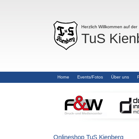
Herzlich Willkommen auf de
TuS Kienb
Home
Events/Fotos
Über uns
Onlineshop TuS Kienberg