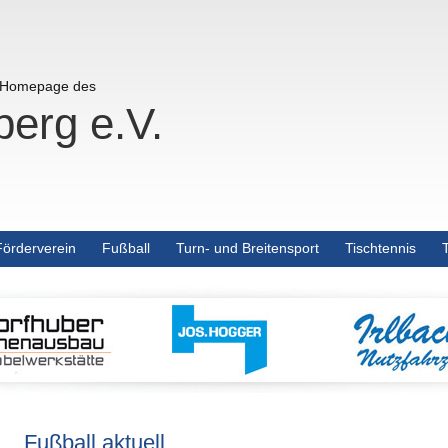
r Homepage des
erg e.V.
Förderverein
Fußball
Turn- und Breitensport
Tischtennis
Fußball aktuell