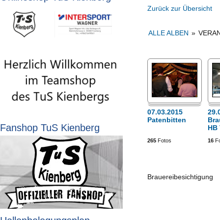
Zurück zur Übersicht
ALLE ALBEN
»
VERA
07.03.2015
29.
Patenbitten
Bra
Fanshop TuS Kienberg
HB
265
Fotos
16
Fo
Brauereibesichtigung