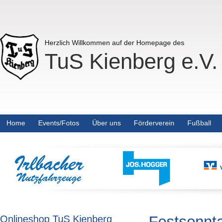
Herzlich Willkommen auf der Homepage des
TuS Kienberg e.V.
Home
Events/Fotos
Über uns
Förderverein
Fußball
Festsonnta
Onlineshop TuS Kienberg