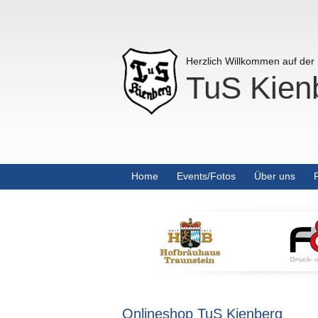
Herzlich Willkommen auf de
TuS Kienb
Home
Events/Fotos
Über uns
Onlineshop TuS Kienberg