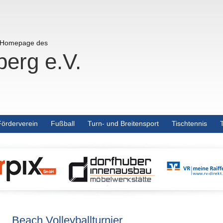
r Homepage des
erg e.V.
Förderverein
Fußball
Turn- und Breitensport
Tischtennis
Beach Volleyballturnier