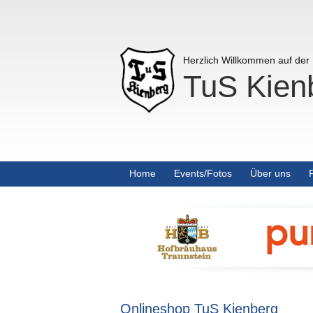
Herzlich Willkommen auf de
TuS Kienb
Home
Events/Fotos
Über uns
Onlineshop TuS Kienberg