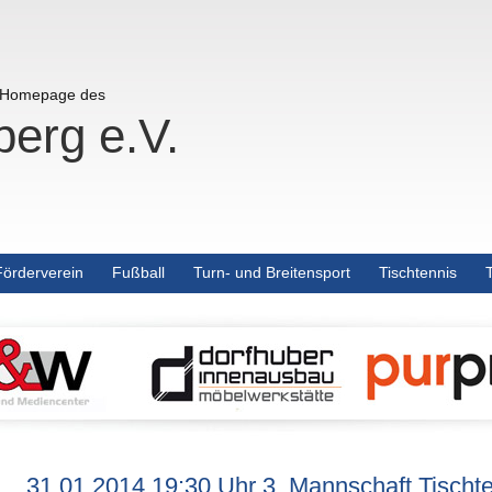
r Homepage des
erg e.V.
Förderverein
Fußball
Turn- und Breitensport
Tischtennis
31.01.2014 19:30 Uhr 3. Mannschaft Tischt