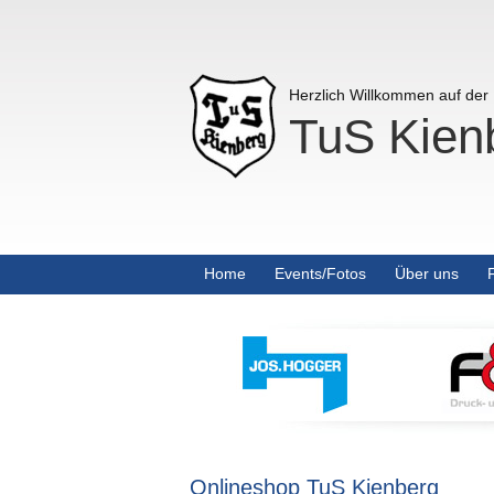
Herzlich Willkommen auf de
TuS Kienb
Home
Events/Fotos
Über uns
Onlineshop TuS Kienberg